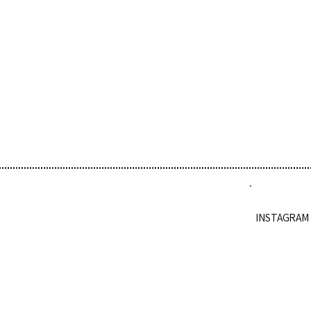
褐
嘉義東門派出所
INSTAGRAM