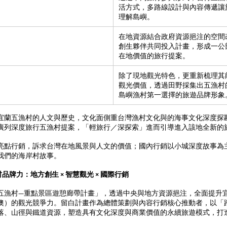
活方式，多路線設計與內容傳遞讓
理解島嶼。
在地資源結合政府資源挹注的空間
創生夥伴共同投入計畫，形成一公
在地價值的旅行提案。
除了現地觀光特色，更重新梳理其
觀光價值，透過田野採集出五漁村
島嶼漁村第一選擇的旅遊品牌形象
宜蘭五漁村的人文與歷史，文化面側重台灣漁村文化與的海事文化深度探
廣列深度旅行五漁村提案，「輕旅行／深探索」進而引導進入該地全新的
亮點行銷，訴求台灣在地風景與人文的價值；國內行銷以小城深度故事為
我們的海岸村故事。
牌力：地方創生 × 智慧觀光 × 國際行銷
五漁村—重點景區遊憩廊帶計畫」，透過中央與地方資源挹注，全面提升
澳）的觀光競爭力。留白計畫作為總體策劃與內容行銷核心推動者，以「
落、山徑與鐵道資源，塑造具有文化深度與商業價值的永續旅遊模式，打