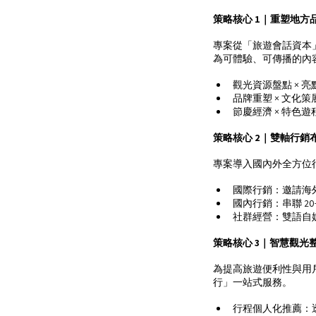
策略核心 1｜重塑地方
專案從「旅遊會話資本」（T
為可體驗、可傳播的內容，
觀光資源盤點 ×
品牌重塑 × 文
節慶經濟 × 特
策略核心 2｜雙軸行銷
專案導入國內外全方位
國際行銷：邀請海
國內行銷：串聯 2
社群經營：雙語自媒
策略核心 3｜智慧觀光整
為提高旅遊便利性與用
行」一站式服務。
行程個人化推薦：