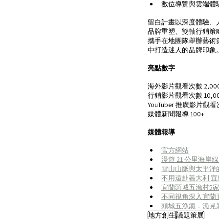
數位導覽與雲端體
留白計畫以深度體驗、
品牌重塑、雙軸行銷策
攜手在地團隊舉辦藝術
中打造迷人的品牌印象
亮點數字
海外影片觀看次數 2,000,
行銷影片觀看次數 10,000
YouTuber 推廣影片觀看次數
媒體新聞報導 100+
媒體報導
官方網站
漫遊 21 公里海
雪山山脈與太平洋
不用遠赴義大利 
宜蘭頭城五漁村5
不同視角深入宜蘭
頭城五漁鐵．漁見
地方創生
議題策展