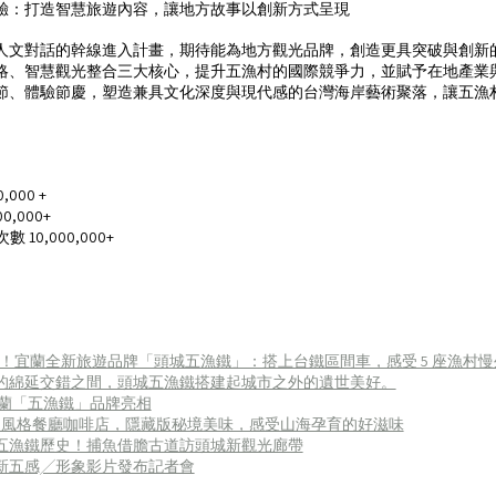
驗：打造智慧旅遊內容，讓地方故事以創新方式呈現
人文對話的幹線進入計畫，期待能為地方觀光品牌，創造更具突破與創新
略、智慧觀光整合三大核心，提升五漁村的國際競爭力，並賦予在地產業
節、體驗節慶，塑造兼具文化深度與現代感的台灣海岸藝術聚落，讓五漁
。
000 +
,000+
 10,000,000+
岸線！宜蘭全新旅遊品牌「頭城五漁鐵」：搭上台鐵區間車，感受 5 座漁村
的綿延交錯之間，頭城五漁鐵搭建起城市之外的遺世美好。
宜蘭「五漁鐵」品牌亮相
家風格餐廳咖啡店，隱藏版秘境美味，感受山海孕育的好滋味
五漁鐵歷史！捕魚借膽古道訪頭城新觀光廊帶
新五感╱形象影片發布記者會