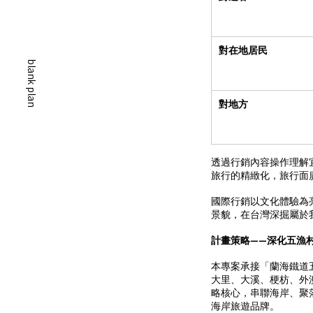
對在地居民
blank plan
對地方
透過行銷內容操作理解
旅行的精緻化，旅行面
國際行銷以文化體驗為
景貌，在台灣深掘屬於
計畫策略——深化五漁村品
本專案承接「蘭海鐵道
大里、大溪、梗枋、外
略核心，串聯海岸、聚
海岸旅遊品牌。