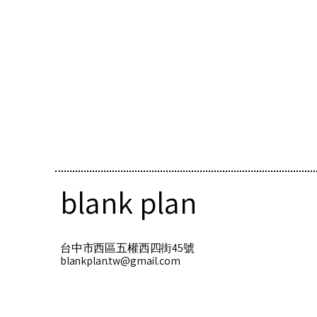
龜山植藝實驗所
blank plan
台中市西區五權西四街45號
blankplan.tw@gmail.com