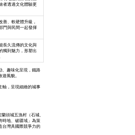
旅者透過文化體驗更
改善、軟硬體升級，
部門與民間一起發揮
能長久流傳的文化與
的獨到魅力，形塑出
。
勘、趣味化呈現，鐵路
旅遊風貌。
主軸，呈現細緻的城事
宜蘭頭城五漁村（石城、
跨時地、破疆域」為策
造台灣具國際競爭力的