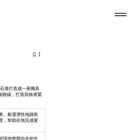
鳥石港打造成一座獨具
驗路線，打造與旅者緊
車、船運彈性地跳島
置，幫助在地完成更
村現地悠閒自在的生