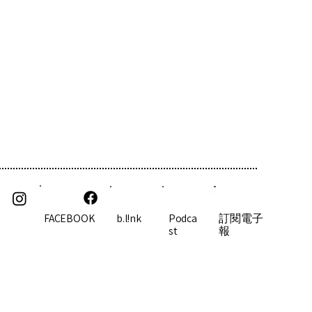
 umber
Podca
FACEBOOK
b.l!nk
訂閱電子
st
報