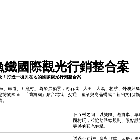
漁鐵國際觀光行銷整合案
化！打造一復興在地的國際觀光行銷整合案
蘭海、鐵道、五漁村」 為發展願景，將石城、大里、大溪、梗枋、外澳與
態博物園區，「蘭海國」結合場域、交通、產業與商品構成全新的文化體
牌。
在五村之間，以雙鐵、遊覽車、單
跳村玩，並協助路線規劃、景點設
完整的觀光結構。
透過不同旅行參與形式，習得五漁