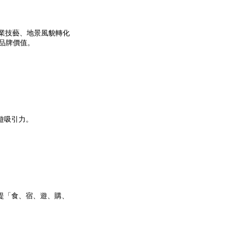
化、產業技藝、地景風貌轉化
的品牌價值。
遊吸引力。
提「食、宿、遊、購、