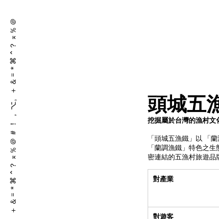
＋ ＆ = ＊⌘ ⌃？ ⌅％ ＠ ＃ ！ ， ⌥。＋ ＆ = ＊⌘ ⌃？ ⌅％ ＠ ＃ ！ ， ⌥。
頭城五
挖掘屬於台灣的漁村文
「頭城五漁鐵」以 「
「蘭調漁鐵」特色之生
密連結的五漁村旅遊品
對產業
對遊客