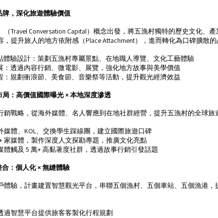
品牌，深化旅遊體驗價值
ravel Conversation Capital）概念出發，將五漁村獨特的歷史文
提升旅人的地方依附感（Place Attachment），進而轉化為口碑擴散
 亮點體驗設計：策劃五漁村專屬景點、在地職人導覽、文化工藝體驗
化策展：透過內容行銷、微電影、展覽，強化地方故事與美學價值
色遊程：規劃衝浪節、美食節、音樂祭等活動，提升觀光經濟效益
布局：高價值國際曝光 × 本地深度滲透
行銷戰略，從海外媒體、名人響應到在地社群經營，提升五漁村的全球旅
外媒體、KOL、交換學生踩線團，建立國際旅遊口碑
0+ 家媒體，製作深度人文探勘專題，推廣文化亮點
體觸及 5 萬+ 高黏著度社群，透過故事行銷引發話題
合：個人化 × 無縫體驗
戶體驗，計畫建置智慧觀光平台，串聯五個漁村、五個車站、五個漁港，
透過智慧平台提供旅客客製化行程規劃