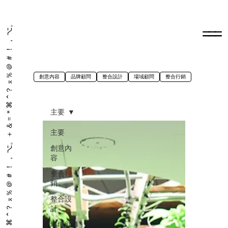
＋ ＆ = ＊⌘ ⌃？ ⌅％ ＠ ＃ ！ ， ⌥。＋ ＆ = ＊⌘ ⌃？ ⌅％ ＠ ＃ ！ ， ⌥。
創意內容
品牌顧問
整合設計
場域顧問
整合行銷
主要
主要
創意內
容
整合行
銷
整合設
計
場域顧