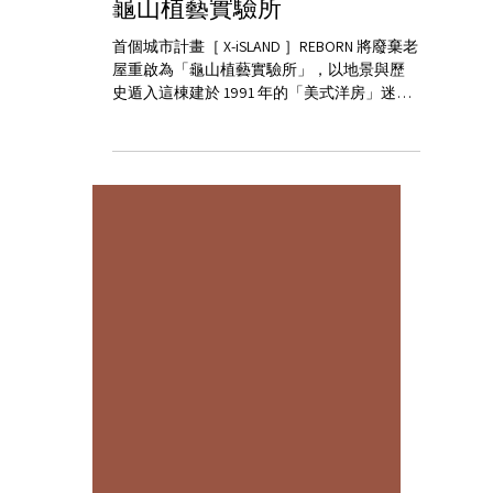
龜山植藝實驗所
首個城市計畫［ X-iSLAND ］REBORN 將廢棄老
屋重啟為「龜山植藝實驗所」，以地景與歷
史遁入這棟建於 1991 年的「美式洋房」迷人
身世。