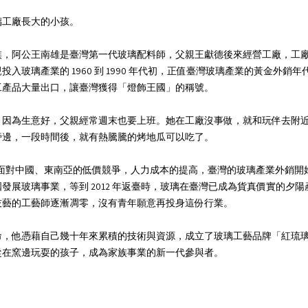
璃工廠長大的小孩。
族，阿公王南雄是臺灣第一代玻璃配料師，父親王獻德後來經營工廠，工
投入玻璃產業的 1960 到 1990 年代初，正值臺灣玻璃產業的黃金外銷
工產品大量出口，讓臺灣獲得「燈飾王國」的稱號。
，因為生意好，父親經常週末也要上班。她在工廠沒事做，就和玩伴去附
旁邊，一段時間後，就有熱騰騰的烤地瓜可以吃了。
後，面對中國、東南亞的低價競爭，人力成本的提高，臺灣的玻璃產業外銷開
發展玻璃事業，等到 2012 年返臺時，玻璃在臺灣已成為貨真價實的夕陽
技藝的工藝師逐漸凋零，沒有青年願意再投身這份行業。
命，他憑藉自己幾十年來累積的技術與資源，成立了玻璃工藝品牌「紅琉
從在窯邊玩耍的孩子，成為家族事業的新一代參與者。