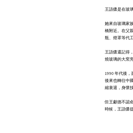
王語儂是在玻
她來自玻璃家
橋附近。在父親
瓶、燈罩等代
王語儂還記得
燒玻璃的大窯
1990 年代
後來也轉往中國
縮衰退，身懷
但王獻德不認
時候，王語儂