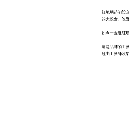
紅琉璃起初設
的大穀倉。他
如今一走進紅
這是品牌的工藝
經由工藝師吹