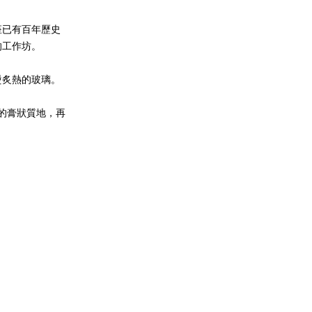
座已有百年歷史
的工作坊。
燙炙熱的玻璃。
般的膏狀質地，再