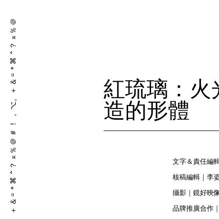
＋ ＆ = ＊⌘ ⌃？ ⌅％ ＠ ＃ ！ ， ⌥。＋ ＆ = ＊⌘ ⌃？ ⌅％ ＠ ＃ ！ ， ⌥。
紅琉璃：火
造的形體
文字＆責任編
核稿編輯｜李
攝影｜鏡好映
品牌推廣合作