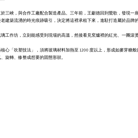
立於三峽，與合作工廠配合製造產品。三年前，王獻德回到鶯歌，發現一
受老建築流湧的時光痕跡吸引，決定將這裡承租下來，進駐打造屬於品牌
琉璃工作坊，立刻能感受到現場的高溫，然後看見窯爐裡的紅光、一團滾
核心「吹塑技法」，須將玻璃材料加熱至 1200 度以上，形成如麥芽糖
氣、旋轉、修整成想要的固態形狀。