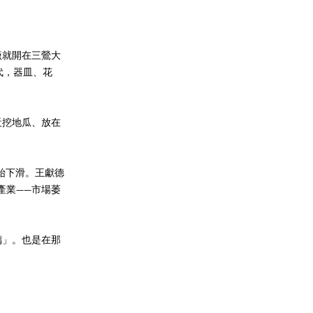
廠就開在三鶯大
年代，器皿、花
近挖地瓜、放在
始下滑。王獻德
產業——市場萎
璃」。也是在那